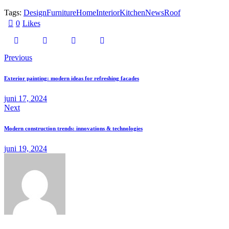
Tags:
Design
Furniture
Home
Interior
Kitchen
News
Roof
0
Likes
Previous
Exterior painting: modern ideas for refreshing facades
juni 17, 2024
Next
Modern construction trends: innovations & technologies
juni 19, 2024