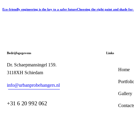
Eco-friendly engineering is the key to a safer future
Choosing the right paint and shade for
Bedrijfsgegevens
Links
Dr. Schaepmansingel 159.
Home
3118XH Schiedam
Portfoli
i
nfo@urbanprobehangers.nl
Gallery
+31 6 20 992 062
Contact