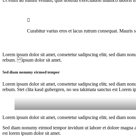
Ut enim ad minim veniam, quis nostrud exercitation ullamco laboris nis
Curabitur varius eros et lacus rutrum consequat. Mauris s
Lorem ipsum dolor sit amet, consetetur sadipscing elitr, sed diam non
rebum. ipsum dolor sit amet.
Sed diam nonumy eirmod tempor
Lorem ipsum dolor sit amet, consetetur sadipscing elitr, sed diam non
rebum. Stet clita kasd gubergren, no sea takimata sanctus est Lorem i
Lorem ipsum dolor sit amet, consetetur sadipscing elitr, sed diam non
Sed diam nonumy eirmod tempor invidunt ut labore et dolore magna ali
est lorem ipsum dolor sit amet.