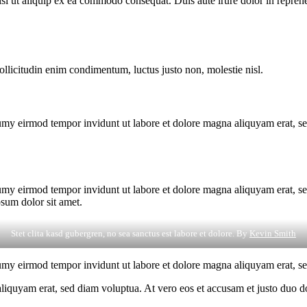
i ut aliquip ex ea commodo consequat. Duis aute irure dolor in reprehen
ollicitudin enim condimentum, luctus justo non, molestie nisl.
umy eirmod tempor invidunt ut labore et dolore magna aliquyam erat, se
umy eirmod tempor invidunt ut labore et dolore magna aliquyam erat, se
psum dolor sit amet.
Stet clita kasd gubergren, no sea sanctus est labore et dolore. By
Kevin Smith
umy eirmod tempor invidunt ut labore et dolore magna aliquyam erat, sed
quyam erat, sed diam voluptua. At vero eos et accusam et justo duo dol