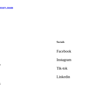
 every room
Socials
Facebook
Instagram
o
Tik-tok
Linkedin
s