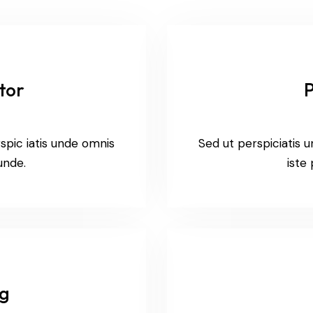
tor
P
spic iatis unde omnis
Sed ut perspiciatis 
 unde.
iste 
ng