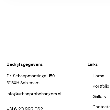
Bedrijfsgegevens
Links
Dr. Schaepmansingel 159.
Home
3118XH Schiedam
Portfolio
i
nfo@urbanprobehangers.nl
Gallery
Contact
+31 6 20 992 062