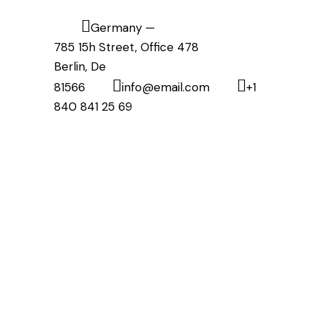
Germany —
785 15h Street, Office 478
Berlin, De
81566
info@email.com
+1
840 841 25 69