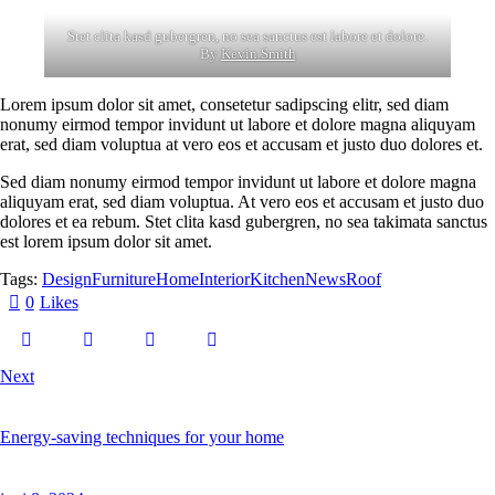
Stet clita kasd gubergren, no sea sanctus est labore et dolore.
By
Kevin Smith
Lorem ipsum dolor sit amet, consetetur sadipscing elitr, sed diam
nonumy eirmod tempor invidunt ut labore et dolore magna aliquyam
erat, sed diam voluptua at vero eos et accusam et justo duo dolores et.
Sed diam nonumy eirmod tempor invidunt ut labore et dolore magna
aliquyam erat, sed diam voluptua. At vero eos et accusam et justo duo
dolores et ea rebum. Stet clita kasd gubergren, no sea takimata sanctus
est lorem ipsum dolor sit amet.
Tags:
Design
Furniture
Home
Interior
Kitchen
News
Roof
0
Likes
Next
Energy-saving techniques for your home