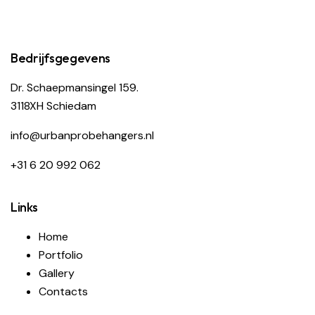
Bedrijfsgegevens
Dr. Schaepmansingel 159.
3118XH Schiedam
i
nfo@urbanprobehangers.nl
+31 6 20 992 062
Links
Home
Portfolio
Gallery
Contacts