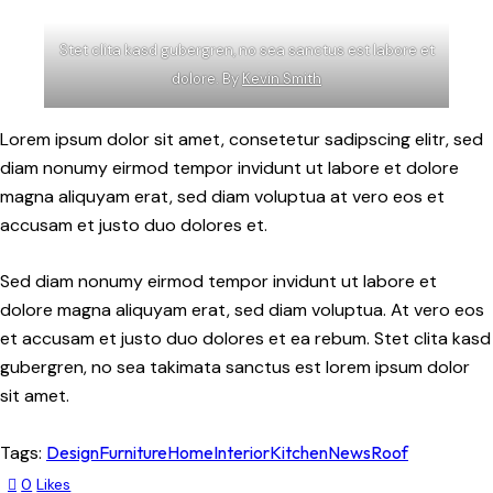
Stet clita kasd gubergren, no sea sanctus est labore et
dolore. By
Kevin Smith
Lorem ipsum dolor sit amet, consetetur sadipscing elitr, sed
diam nonumy eirmod tempor invidunt ut labore et dolore
magna aliquyam erat, sed diam voluptua at vero eos et
accusam et justo duo dolores et.
Sed diam nonumy eirmod tempor invidunt ut labore et
dolore magna aliquyam erat, sed diam voluptua. At vero eos
et accusam et justo duo dolores et ea rebum. Stet clita kasd
gubergren, no sea takimata sanctus est lorem ipsum dolor
sit amet.
Tags:
Design
Furniture
Home
Interior
Kitchen
News
Roof
0
Likes