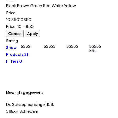
Black
Brown
Green
Red
White
Yellow
Price
10
850
10
850
Price:
10 - 850
Rating
Show
Gewaardeerd
Gewaardeerd
Gewaardeerd
Gewaardeerd
Products
21
2
uit
3
uit 5
4
uit 5
5
Gewaardeerd
uit 5
Filters
0
5
1
uit
5
Bedrijfsgegevens
Dr. Schaepmansingel 159.
3118XH Schiedam