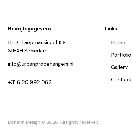
Bedrijfsgegevens
Links
Dr. Schaepmansingel 159.
Home
3118XH Schiedam
Portfolio
i
nfo@urbanprobehangers.nl
Gallery
Contact
+31 6 20 992 062
Donarin Design
© 2026. All rights reserved.