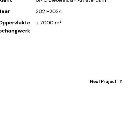
Klant
UMC Ziekenhuis- Amsterdam
Jaar
2021-2024
Oppervlakte
± 7000 m²
behangwerk
Next Project